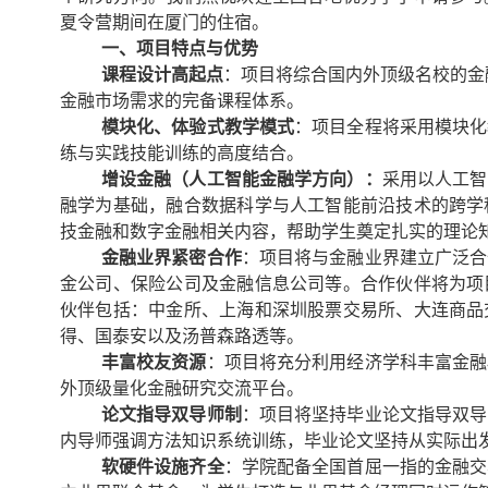
夏令营期间在厦门的住宿。
一、项目特点与优势
课程设计高起点
：项目将综合国内外顶级名校的金
金融市场需求的完备课程体系。
模块化、体验式教学模式
：项目全程将采用模块化
练与实践技能训练的高度结合。
增设金融（人工智能金融学方向）：
采用以人工智
融学为基础，融合数据科学与人工智能前沿技术的跨学
技金融和数字金融相关内容，帮助学生奠定扎实的理论
金融业界紧密合作
：项目将与金融业界建立广泛合
金公司、保险公司及金融信息公司等。合作伙伴将为项
伙伴包括：中金所、上海和深圳股票交易所、大连商品
得、国泰安以及汤普森路透等。
丰富校友资源
：项目将充分利用经济学科丰富金融
外顶级量化金融研究交流平台。
论文指导双导师制
：项目将坚持毕业论文指导双导
内导师强调方法知识系统训练，毕业论文坚持从实际出
软硬件设施齐全
：学院配备全国首屈一指的金融交