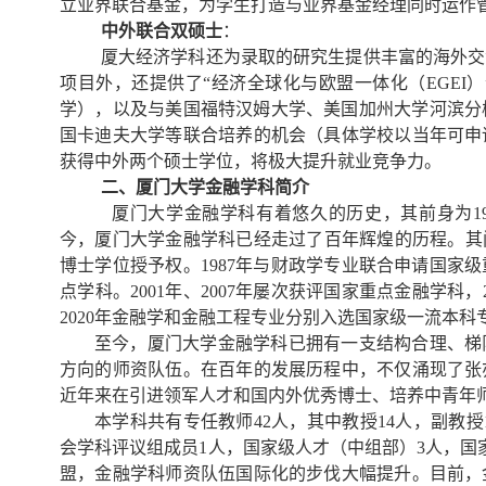
立业界联合基金，为学生打造与业界基金经理同时运作
中外联合双硕士
：
厦大经济学科还为录取的研究生提供丰富的海外交
项目外，还提供了“经济全球化与欧盟一体化（EGEI
学），以及与美国福特汉姆大学、美国加州大学河滨分校
国卡迪夫大学等联合培养的机会（具体学校以当年可申
获得中外两个硕士学位，将极大提升就业竞争力。
二、厦门大学金融学科简介
厦门大学金融学科有着悠久的历史，其前身为19
今，厦门大学金融学科已经走过了百年辉煌的历程。其间，
博士学位授予权。1987年与财政学专业联合申请国家
点学科。2001年、2007年屡次获评国家重点金融学科，
2020年金融学和金融工程专业分别入选国家级一流本科
至今，厦门大学金融学科已拥有一支结构合理、梯
方向的师资队伍。在百年的发展历程中，不仅涌现了张
近年来在引进领军人才和国内外优秀博士、培养中青年
本学科共有专任教师42人，其中教授14人，副教授
会学科评议组成员1人，国家级人才（中组部）3人，国
盟，金融学科师资队伍国际化的步伐大幅提升。目前，