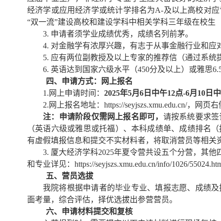
经济学或应用经济学或统计学排名为A-及以上高校对应
“双一流”建设高校和建设学科中相关学科三年级在校生（
3. 申请者须学业成绩优秀，成绩名列前茅。
4. 对金融学有浓厚兴趣，有志于从事金融行业和应
5. 应有两位副教授及以上专家的推荐信（通过系统
6. 英语达到国家六级水平（450分及以上）或雅思6
四、申请方式：网上报名
1.网上申请时间：
2025年5月6日中午12点-6月10日
2.网上报名地址：https://seyjszs.xmu.edu.
注：申请阶段仅需网上报名即可，
请按系统要求签
（英语六级或雅思或托福）、本科成绩单、成绩排名（
有虚假填报信息和提交不实材料者，将取消营员等相关
3.
厦大经济学科2025年夏令营共设五个分营，其
和专业详见：https://seyjszs.xmu.edu.cn/info/1026/55024.ht
五、营员选拔
我院将根据申请者的毕业专业、填报志愿、成绩及
面考量，综合评估，择优选拔出参营营员。
六、申请材料提交和复核